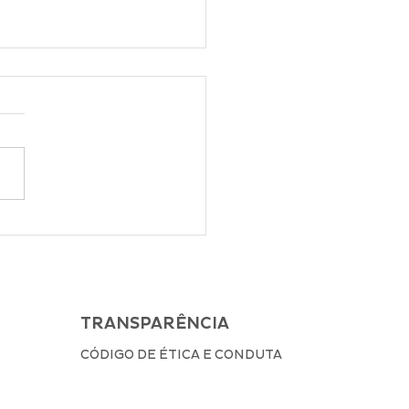
sito Aduaneiro: o
é e quais são os
isitos?
TRANSPARÊNCIA
CÓDIGO DE ÉTICA E CONDUTA