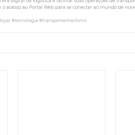
era digital da logística e facilitar suas operações de transpor
e
 o acesso ao Portal Web para se conectar ao mundo de novi
oyal
#tecnologia
#transportemarítimo