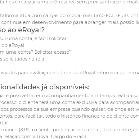
etalhes e realizar uma pré-reserva sem precisar trocar e-mails
aforma atua com cargas do modal marítimo FCL (Full Conta
 continua em desenvolvimento para abranger mais possibili
so ao eRoyal?
i uma conta, é fácil solicitar:
l do 
eRoyal
m uma conta? Solicitar acesso”
solicitados na tela
nviados para avaliação e o time do eRoyal retornará por e-ma
ionalidades já disponíveis:
rga: é possível fazer o acompanhamento em tempo real da su
cesso: o cliente terá uma conta exclusiva para acompanhar 
os processos da sua empresa quando quiser, de onde estive
os: para facilitar, todo o histórico financeiro do cliente com
tal;
ormance (KPI): o cliente poderá acompanhar, diariamente, in
 relação com a Royal Cargo do Brasil.