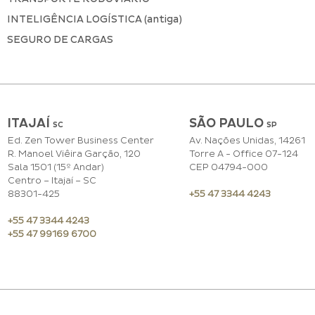
INTELIGÊNCIA LOGÍSTICA (antiga)
SEGURO DE CARGAS
ITAJAÍ
SÃO PAULO
SC
S
P
Ed. Zen Tower Business Center
Av. Nações Unidas, 14261
R. Manoel Viêira Garção, 120
Torre A - Office 07-124
Sala 1501 (15º Andar)
CEP 04794-000
Centro – Itajaí – SC
88301-425
+55 47 3344 4243
+55 47 3344 4243
+55 47 99169 6700