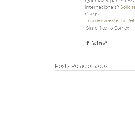
Quer fazer parte dessa 
internacionais? 
Solicit
Cargo.
#comércioexterior
#eR
Simplificar o Comex
Posts Relacionados