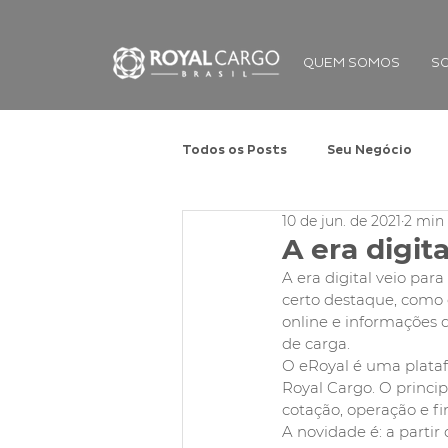
QUEM SOMOS
S
Todos os Posts
Seu Negócio
10 de jun. de 2021
2 min 
A era digit
A era digital veio pa
certo destaque, como é
online e informações 
de carga. 
O eRoyal é uma plataf
Royal Cargo. O princip
cotação, operação e fi
A novidade é: a partir