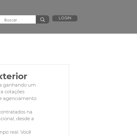
LOGIN
xterior
aba ganhando um 
ra cotações 
 de agenciamento 
contratados na 
cional, desde a 
mpo real. Você 