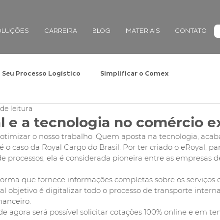
OLUÇÕES
CARREIRA
BLOG
MATERIAIS
CONTATO
Seu Processo Logístico
Simplificar o Comex
de leitura
al e a tecnologia no comércio e
ra otimizar o nosso trabalho. Quem aposta na tecnologia, ac
 o caso da Royal Cargo do Brasil. Por ter criado o eRoyal, pa
de processos, ela é considerada pioneira entre as empresas
orma que fornece informações completas sobre os serviços 
al objetivo é digitalizar todo o processo de transporte interna
nanceiro.
 de agora será possível solicitar cotações 100% online e em te