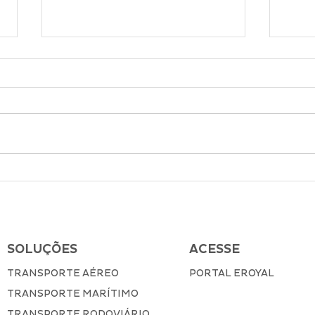
O que é VGM no
Trân
Transporte Marítimo de
que 
Cargas e como declarar?
requ
SOLUÇÕES
ACESSE
TRANSPORTE AÉREO
PORTAL EROYAL
TRANSPORTE MARÍTIMO
TRANSPORTE RODOVIÁRIO