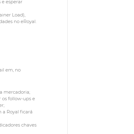
 e esperar 
iner Load), 
dades no eRoyal. 
il em, no 
a mercadoria;
os follow-ups e 
r;
 a Royal ficará 
dicadores chaves 