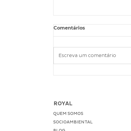
Comentários
Escreva um comentário
JANEIRO BRANCO: O
impacto da comunicação
pacífica na saúde mental
ROYAL
QUEM SOMOS
SOCIOAMBIENTAL
BLOG