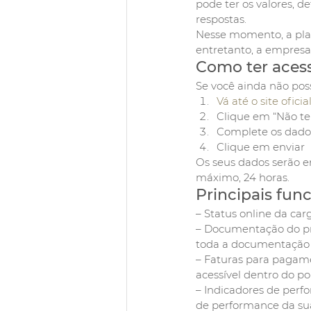
pode ter os valores, d
respostas. 
Nesse momento, a plat
entretanto, a empresa
Como ter aces
Se você ainda não possu
Vá até o site oficia
Clique em “Não te
Complete os dados 
Clique em enviar
Os seus dados serão e
máximo, 24 horas. 
Principais func
– Status online da ca
– Documentação do pro
toda a documentação d
– Faturas para pagament
acessível dentro do por
– Indicadores de perf
de performance da sua