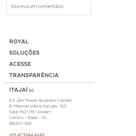
O que é VGM no
Trânsito Aduan
Escreva um comentário
Transporte Marítimo
que é e quais 
de Cargas e como
requisitos?
declarar?
ROYAL
SOLUÇÕES
ACESSE
TRANSPARÊNCIA
ITAJAÍ
SC
Ed. Zen Tower Business Center
R. Manoel Viêira Garção, 120
Sala 1501 (15º Andar)
Centro – Itajaí – SC
88301-425
+55 47 3344 4243