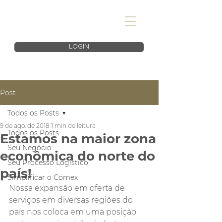
LOGIN
Post
Todos os Posts
9 de ago. de 2018
1 min de leitura
Todos os Posts
Estamos na maior zona
Seu Negócio
econômica do norte do
Seu Processo Logístico
país!
Simplificar o Comex
Nossa expansão em oferta de 
serviços em diversas regiões do 
país nos coloca em uma posição 