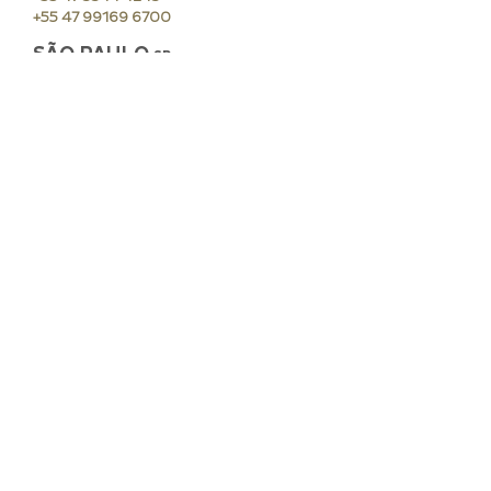
+55 47 99169 6700
SÃO PAULO
S
P
Av. Nações Unidas, 14261
Torre A - Office 07-124
CEP
04794-000
+55 47 3344 4243
© 2021 – 2023 Todos os direitos reservados.
Orgulhosamente desenvolvido por Agência BPM.