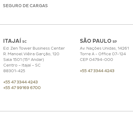
SEGURO DE CARGAS
ITAJAÍ
SÃO PAULO
SC
S
P
Ed. Zen Tower Business Center
Av. Nações Unidas, 14261
R. Manoel Viêira Garção, 120
Torre A - Office 07-124
Sala 1501 (15º Andar)
CEP 04794-000
Centro – Itajaí – SC
88301-425
+55 47 3344 4243
+55 47 3344 4243
+55 47 99169 6700