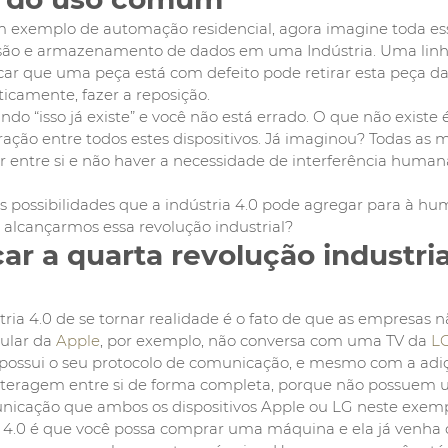
m exemplo de automação residencial, agora imagine toda es
isão e armazenamento de dados em uma Indústria. Uma li
car que uma peça está com defeito pode retirar esta peça da
camente, fazer a reposição.
do “isso já existe” e você não está errado. O que não existe
ração entre todos estes dispositivos. Já imaginou? Todas as 
 entre si e não haver a necessidade de interferência human
 possibilidades que a indústria 4.0 pode agregar para à hu
ra alcançarmos essa revolução industrial?
r a quarta revolução industri
ria 4.0 de se tornar realidade é o fato de que as empresas 
ular da
 Apple
, por exemplo, não conversa com uma TV da
 L
ossui o seu protocolo de comunicação, e mesmo com a adiç
nteragem entre si de forma completa, porque não possuem 
unicação que ambos os dispositivos Apple ou LG neste exem
 4.0 é que você possa comprar uma máquina e ela já venha