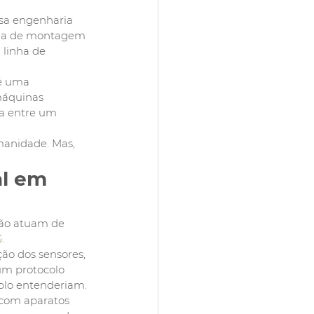
sa engenharia 
nha de montagem 
 linha de 
 é uma 
máquinas 
a entre um 
manidade. Mas, 
al em 
não atuam de 
G
. 
ão dos sensores, 
um protocolo 
plo entenderiam.
 com aparatos 