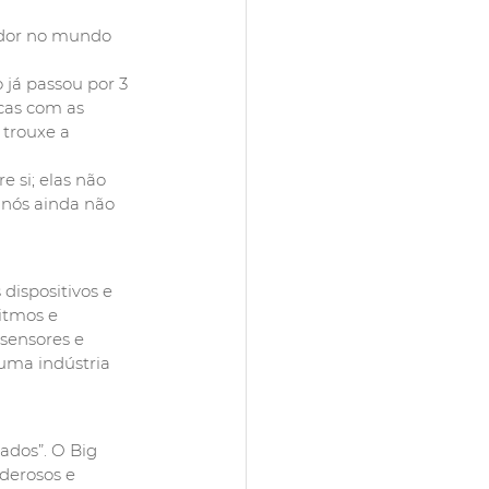
ador no mundo 
já passou por 3 
cas com as 
 trouxe a 
 si; elas não 
nós ainda não 
 dispositivos e 
itmos e 
sensores e 
uma indústria 
ados”. O Big 
derosos e 