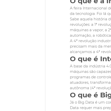
O que é a I
A feira Internacional d
da tecnologia. Foi lá 
Sabe aquela história 
revoluções: a 1ª revol
máquinas a vapor; a 2ª
automação, a robótica,
A 4ª revolução indust
precisam mais da men
alcançamos a 4ª revol
O que é Int
A base da indústria 4.0
máquinas são capazes 
programas de controle
atuadores, transforma
autônoma (4ª revolução
O que é Bi
Já o Big Data é um co
Data requer mais prep