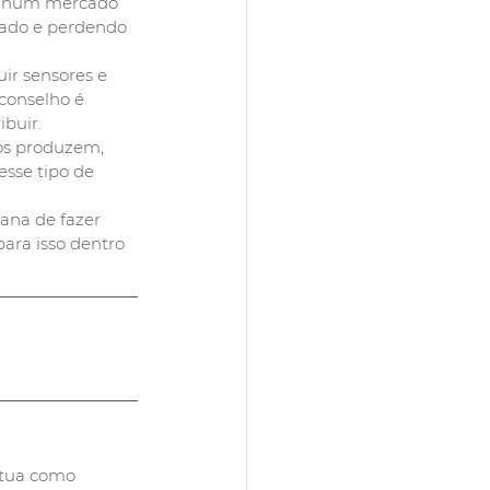
á num mercado 
sado e perdendo 
ir sensores e 
 conselho é 
buir.
os produzem, 
esse tipo de 
ana de fazer 
para isso dentro 
tua como 