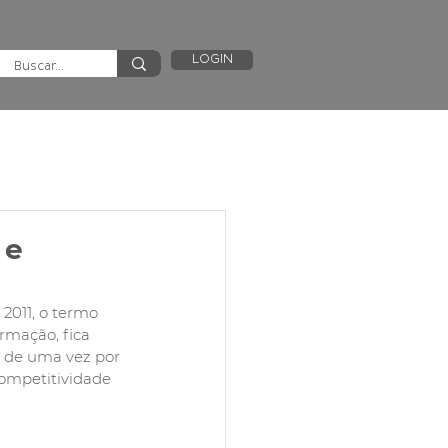
LOGIN
 e
2011, o termo 
rmação, fica 
0 de uma vez por 
competitividade 