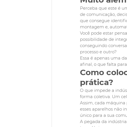
Perceba que este é u
de comunicação, dec
que consegue identifi
montagem e, automati
Você pode estar pensan
possibilidade de integ
conseguindo conversar
processo e outro?
Essa é apenas uma das
afinal, o que falta pa
Como coloca
prática?
O que impede a indúst
forma coletiva. Um cel
Assim, cada máquina p
esses aparelhos não i
único para a sua com
A pegada da indústria