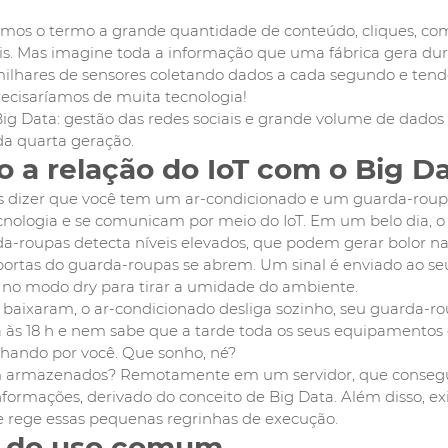
mos o termo a grande quantidade de conteúdo, cliques, co
iais. Mas imagine toda a informação que uma fábrica gera du
lhares de sensores coletando dados a cada segundo e tend
recisaríamos de muita tecnologia! 
Big Data: gestão das redes sociais e grande volume de dados
 da quarta geração. 
 a relação do IoT com o Big D
dizer que você tem um ar-condicionado e um guarda-roup
ologia e se comunicam por meio do IoT. Em um belo dia, o 
-roupas detecta níveis elevados, que podem gerar bolor nas
rtas do guarda-roupas se abrem. Um sinal é enviado ao seu
 no modo dry para tirar a umidade do ambiente. 
 baixaram, o ar-condicionado desliga sozinho, seu guarda-rou
a às 18 h e nem sabe que a tarde toda os seus equipamentos
lhando por você. Que sonho, né?
m armazenados? Remotamente em um servidor, que consegu
formações, derivado do conceito de Big Data. Além disso, ex
ue rege essas pequenas regrinhas de execução.
m do uso comum