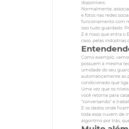
disponíveis. 
Normalmente, associa
e fotos nas redes soc
funcionamento com mi
isso tudo guardado. P
E é nisso que entra o 
caso, pelas indústrias
Entendendo
Como exemplo, vamos 
possuem a mesma tecn
umidade do seu guarda
automaticamente as po
condicionado que liga
Uma vez que os níveis
você retorna para cas
“conversando” e traba
E os dados onde fica
toda essa nuvem de in
algoritmo por trás, q
Muito alé