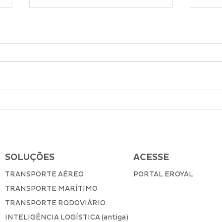
JANEIRO BRANCO: O
O q
impacto da comunicação
Tra
pacífica na saúde mental
Car
SOLUÇÕES
ACESSE
TRANSPORTE AÉREO
PORTAL EROYAL
TRANSPORTE MARÍTIMO
TRANSPORTE RODOVIÁRIO
INTELIGÊNCIA LOGÍSTICA (antiga)