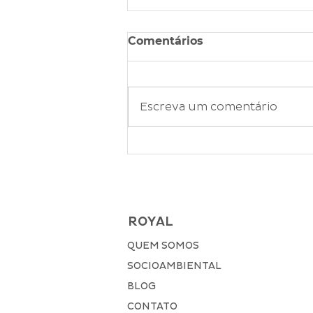
Comentários
Escreva um comentário
Procedimento logístico
de Importação Aérea e
seus tratamentos de
carga
ROYAL
QUEM SOMOS
SOCIOAMBIENTAL
BLOG
CONTATO