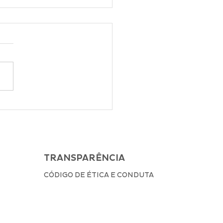
ue é VGM no
nsporte Marítimo de
gas e como declarar?
TRANSPARÊNCIA
CÓDIGO DE ÉTICA E CONDUTA