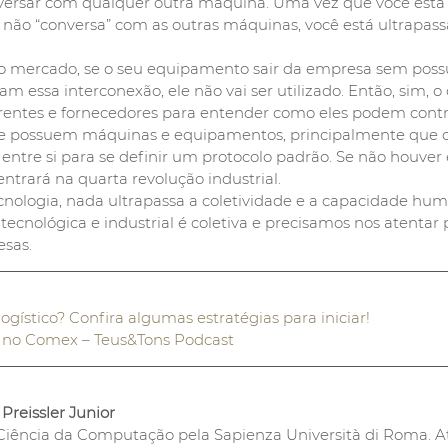
nversar com qualquer outra máquina. Uma vez que você est
não “conversa” com as outras máquinas, você está ultrapas
do mercado, se o seu equipamento sair da empresa sem possu
m essa interconexão, ele não vai ser utilizado. Então, sim, o
entes e fornecedores para entender como eles podem contri
e possuem máquinas e equipamentos, principalmente que 
 entre si para se definir um protocolo padrão. Se não houver 
ntrará na quarta revolução industrial.
ologia, nada ultrapassa a coletividade e a capacidade hum
tecnológica e industrial é coletiva e precisamos nos atentar 
esas.
ogístico? Confira algumas estratégias para iniciar!
 no Comex – 
Teus&Tons Podcast
Preissler Junior
ência da Computação pela Sapienza Università di Roma. A