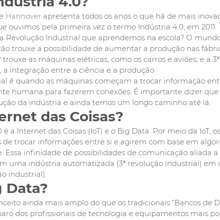
ndústria 4.0?
e
 Hannover
 apresenta todos os anos o que há de mais inov
que ouvimos pela primeira vez o termo Indústria 4.0, em 2011.
da Revolução Industrial que aprendemos na escola? O mundo 
ução trouxe a possibilidade de aumentar a produção nas fábri
 trouxe as máquinas elétricas, como os carros e aviões; e a 3ª
 a integração entre a ciência e a produção.
rial é quando as máquinas começam a trocar informação entre
te humana para fazerem conexões. É importante dizer que 
ução da indústria e ainda temos um longo caminho até lá.
ernet das Coisas?
 é a Internet das Coisas (IoT) e o Big Data. Por meio da IoT, os
de trocar informações entre si e agirem com base em algor
. Essa infinidade de possibilidades de comunicação aliada a 
m uma indústria automatizada (3ª revolução industrial) em 
 industrial). 
g Data?
nceito ainda mais amplo do que os tradicionais “Bancos de D
aro dos profissionais de tecnologia e equipamentos mais po