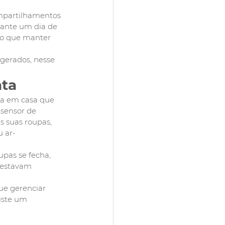
mpartilhamentos 
rante um dia de 
o que manter 
 gerados, nesse 
ata
a em casa que 
sensor de 
 suas roupas, 
 ar-
pas se fecha, 
 estavam 
e gerenciar 
iste um 