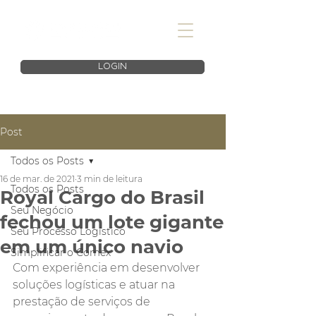
LOGIN
Post
Todos os Posts
16 de mar. de 2021
3 min de leitura
Todos os Posts
Royal Cargo do Brasil
Seu Negócio
fechou um lote gigante
Seu Processo Logístico
em um único navio
Simplificar o Comex
Com experiência em desenvolver 
soluções logísticas e atuar na 
prestação de serviços de 