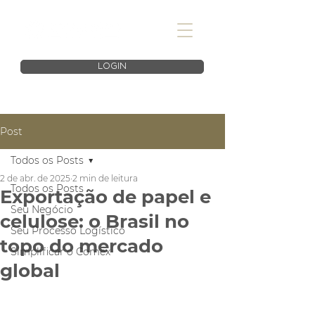
LOGIN
Post
Todos os Posts
2 de abr. de 2025
2 min de leitura
Todos os Posts
Exportação de papel e
Seu Negócio
celulose: o Brasil no
Seu Processo Logístico
topo do mercado
Simplificar o Comex
global