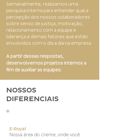
Semanalmente, realizamos uma
pesquisa interna para entender qual a
percepção dos nossos colaboradores
sobre senso de justiça, motivação,
relacionamento com a equipe e
liderança e demais fatores que estão
envolvidos com o dia a dia na empresa.
A partir dessas respostas,
desenvolvemos projetos internos a
fim de auxiliar as equipes:
NOSSOS
DIFERENCIAIS
E-Royal
Nossa área do cliente, onde você