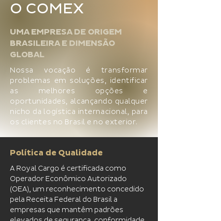
O COMEX
UMA EMPRESA DE ORIGEM
BRASILEIRA E DIMENSÃO
GLOBAL
Nossa vocação é transformar
problemas em soluções, identificar
as melhores opções e
oportunidades, alcançando qualquer
nicho da logística internacional, para
os clientes no Brasil e no exterior.
Política de Qualidade
A Royal Cargo é certificada como
Operador Econômico Autorizado
(OEA), um reconhecimento concedido
pela Receita Federal do Brasil a
empresas que mantêm padrões
elevados de segurança, conformidade