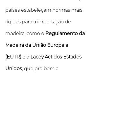
países estabeleçam normas mais 
rígidas para a importação de 
madeira, como o 
Regulamento da 
Madeira da União Europeia 
(EUTR)
 e a 
Lacey Act dos Estados 
Unidos
, que proíbem a 
comercialização de madeira ilegal. 
Há também uma tendência 
crescente de valorização da 
madeira certificada para 