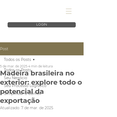
LOGIN
Post
Todos os Posts
5 de mar. de 2025
4 min de leitura
Todos os Posts
Madeira brasileira no
Seu Negócio
exterior: explore todo o
Seu Processo Logístico
potencial da
Simplificar o Comex
exportação
Atualizado:
7 de mar. de 2025