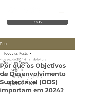
LOGIN
Post
Todos os Posts
4 de set. de 2024
4 min de leitura
Todos os Posts
Por que os Objetivos
Seu Negócio
de Desenvolvimento
Seu Processo Logístico
Sustentável (ODS)
Simplificar o Comex
importam em 2024?