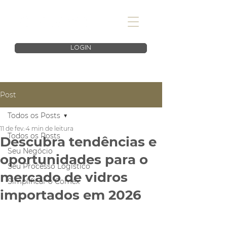
LOGIN
Post
Todos os Posts
11 de fev.
4 min de leitura
Todos os Posts
Descubra tendências e
Seu Negócio
oportunidades para o
Seu Processo Logístico
mercado de vidros
Simplificar o Comex
importados em 2026