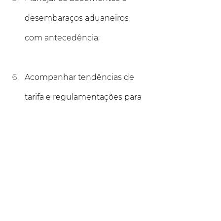
desembaraços aduaneiros 
com antecedência;
Acompanhar tendências de 
tarifa e regulamentações para 
evitar surpresas no custo final.
Essas ações não apenas reduzem 
custos inesperados como também 
aumentam a confiança nas 
operações internacionais.