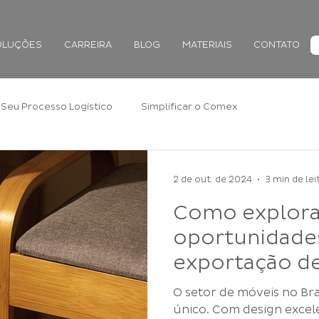
OLUÇÕES
CARREIRA
BLOG
MATERIAIS
CONTATO
Seu Processo Logístico
Simplificar o Comex
2 de out. de 2024
3 min de lei
Como explora
oportunidade
exportação d
Brasil em 202
O setor de móveis no Br
único. Com design excel