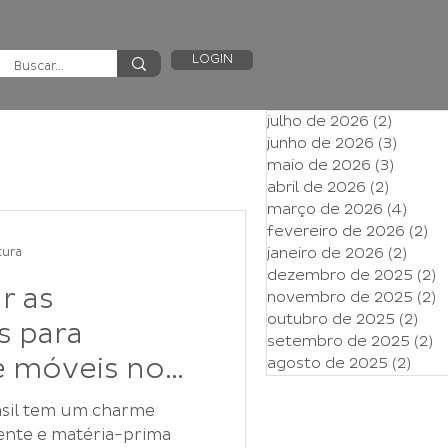
LOGIN
julho de 2026
(2)
2 posts
junho de 2026
(3)
3 post
maio de 2026
(3)
3 post
abril de 2026
(2)
2 posts
março de 2026
(4)
4 pos
fevereiro de 2026
(2)
2 
janeiro de 2026
(2)
2 pos
tura
dezembro de 2025
(2)
2
r as
novembro de 2025
(2)
2
outubro de 2025
(2)
2 p
s para
setembro de 2025
(2)
2
e móveis no
agosto de 2025
(2)
2 po
4?
asil tem um charme
ente e matéria-prima