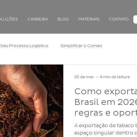
OLUÇÕES
CARREIRA
BLOG
MATERIAIS
CONTATO
Seu Processo Logístico
Simplificar o Comex
25 de mar.
4 min de leitura
Como exporta
Brasil em 202
regras e opor
A exportação de tabaco brasile
espaço singular dentro 