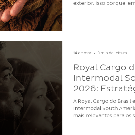
exterior. Isso porque, e
agronegócio, o produto 
ambiente regulatório mu
envolve controles sanitá
ambientais, rastreabilid
globais ligadas à saúde p
cenário se tornará ainda 
segue entre os maiores 
14 de mar.
3 min de leitura
de tabaco, com forte p
Royal Cargo d
Intermodal S
2026: Estratég
Conexões para
A Royal Cargo do Brasil estará presente na
Comex
Intermodal South Americ
mais relevantes para os s
transporte internacional 
América Latina. A feira a