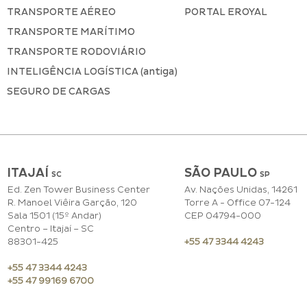
TRANSPORTE AÉREO
PORTAL EROYAL
TRANSPORTE MARÍTIMO
TRANSPORTE RODOVIÁRIO
INTELIGÊNCIA LOGÍSTICA (antiga)
SEGURO DE CARGAS
ITAJAÍ
SÃO PAULO
SC
S
P
Ed. Zen Tower Business Center
Av. Nações Unidas, 14261
R. Manoel Viêira Garção, 120
Torre A - Office 07-124
Sala 1501 (15º Andar)
CEP 04794-000
Centro – Itajaí – SC
88301-425
+55 47 3344 4243
+55 47 3344 4243
+55 47 99169 6700