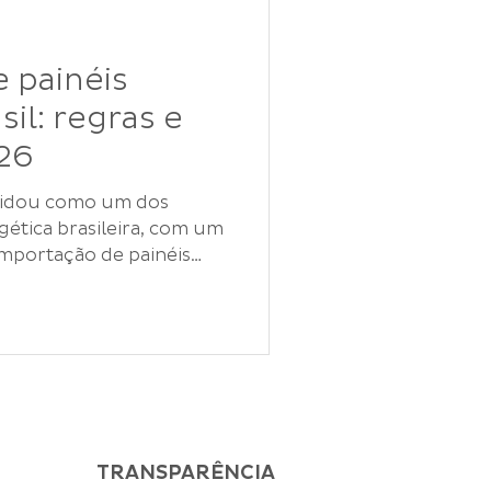
e acesso. Para agentes
as exportadoras de
 painéis
sil: regras e
26
gética brasileira, com um
mportação de painéis
solares em um item
s , produtores rurais e
 tempo que aumentava a
lar, mudanças
as recentes passaram a
custos, a
nejamento das operaçõ
TRANSPARÊNCIA