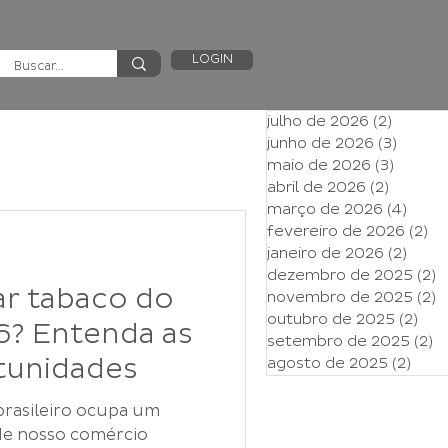
LOGIN
julho de 2026
(2)
2 posts
junho de 2026
(3)
3 post
maio de 2026
(3)
3 post
abril de 2026
(2)
2 posts
março de 2026
(4)
4 pos
fevereiro de 2026
(2)
2 
janeiro de 2026
(2)
2 pos
dezembro de 2025
(2)
2
r tabaco do
novembro de 2025
(2)
2
outubro de 2025
(2)
2 p
6? Entenda as
setembro de 2025
(2)
2
tunidades
agosto de 2025
(2)
2 po
iro ocupa um
de nosso comércio