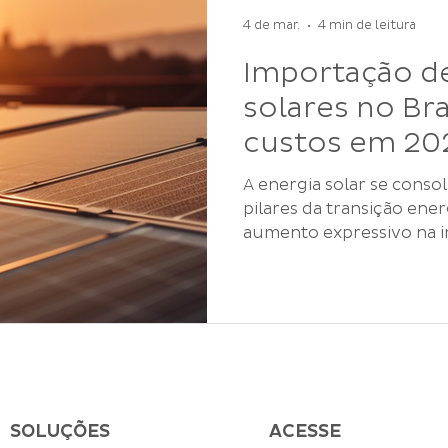
tornar condição básica d
internacionais e empres
4 de mar.
4 min de leitura
madeira , e
Importação de
solares no Bra
custos em 20
A energia solar se consolidou como um dos
pilares da transição ener
aumento expressivo na i
solares . A busca por eficiência energética
transformou os painéis 
estratégico para empresa
investidores. Ao mesmo
procura pela energia so
regulatórias e tributári
impactar diretamente os 
competitividade e o pla
SOLUÇÕES
ACESSE