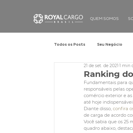
QUEM SOMOS
S
Todos os Posts
Seu Negócio
21 de set. de 2021
1 min 
Ranking do
Fundamentais para que
responsáveis pelas ope
comércio exterior e a
até hoje indispensáve
Diante disso, 
confira o
de carga de acordo co
Você sabia que os 25
quadro abaixo, desta