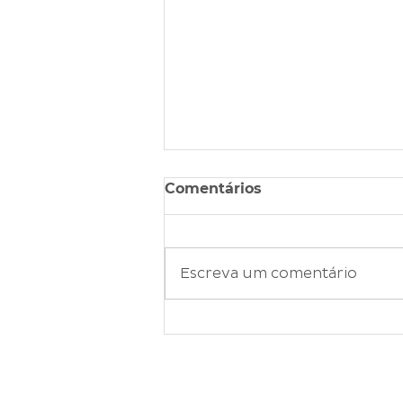
Comentários
Escreva um comentário
JANEIRO BRANCO: O
impacto da comunicação
pacífica na saúde mental