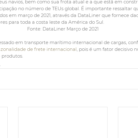
eus navios, bem como sua frota atual e a que está em constr
ipação no número de TEUs global. É importante ressaltar qu
os em março de 2021, através da DataLiner que fornece da
es para toda a costa leste da América do Sul.
Fonte: DataLiner Março de 2021
ressado em transporte marítimo internacional de cargas, con
azonalidade de frete internacional
, pois é um fator decisivo
 produtos.
o