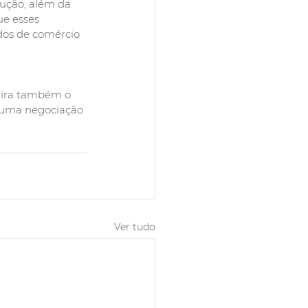
ução, além da 
e esses 
dos de comércio 
fira também o 
 numa negociação 
Ver tudo