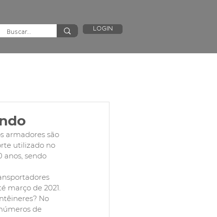
LOGIN
undo
os armadores são 
te utilizado no 
0 anos, sendo 
ansportadores 
té março de 2021.
ntêineres? No 
 números de 