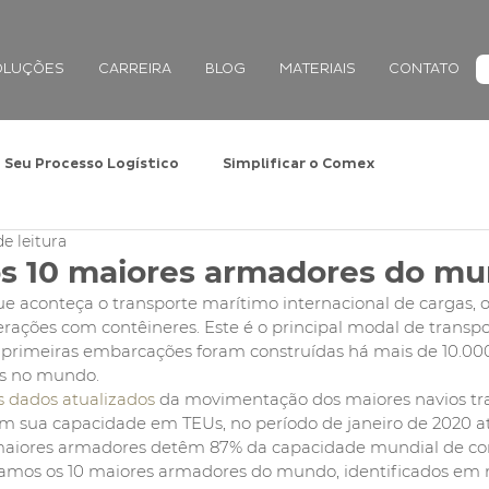
OLUÇÕES
CARREIRA
BLOG
MATERIAIS
CONTATO
Seu Processo Logístico
Simplificar o Comex
de leitura
s 10 maiores armadores do m
 aconteça o transporte marítimo internacional de cargas, 
rações com contêineres. Este é o principal modal de transpor
s primeiras embarcações foram construídas há mais de 10.00
is no mundo.
s dados atualizados
 da movimentação dos maiores navios tr
m sua capacidade em TEUs, no período de janeiro de 2020 a
 maiores armadores detêm 87% da capacidade mundial de co
camos os 10 maiores armadores do mundo, identificados em