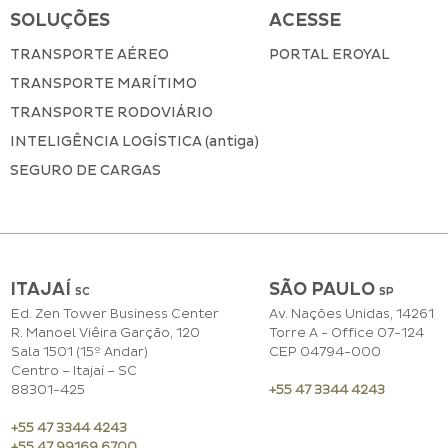
SOLUÇÕES
ACESSE
TRANSPORTE AÉREO
PORTAL EROYAL
TRANSPORTE MARÍTIMO
TRANSPORTE RODOVIÁRIO
INTELIGÊNCIA LOGÍSTICA (antiga)
SEGURO DE CARGAS
ITAJAÍ
SÃO PAULO
SC
S
P
Ed. Zen Tower Business Center
Av. Nações Unidas, 14261
R. Manoel Viêira Garção, 120
Torre A - Office 07-124
Sala 1501 (15º Andar)
CEP 04794-000
Centro – Itajaí – SC
88301-425
+55 47 3344 4243
+55 47 3344 4243
+55 47 99169 6700